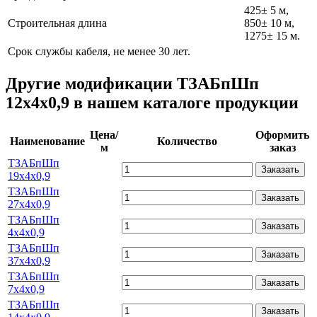
425± 5 м,
Строительная длина
850± 10 м,
1275± 15 м.
Срок службы кабеля, не менее 30 лет.
Другие модификации ТЗАБпШп
12х4х0,9 в нашем каталоге продукции
Цена/
Оформить
Наименование
Количество
м
заказ
ТЗАБпШп
Заказать
19х4х0,9
ТЗАБпШп
Заказать
27х4х0,9
ТЗАБпШп
Заказать
4х4х0,9
ТЗАБпШп
Заказать
37х4х0,9
ТЗАБпШп
Заказать
7х4х0,9
ТЗАБпШп
Заказать