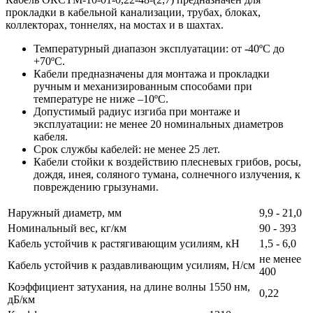
прокладки в кабельной канализации, трубах, блоках,
коллекторах, тоннелях, на мостах и в шахтах.
Температурный диапазон эксплуатации: от -40ºС до
+70ºС.
Кабели предназначены для монтажа и прокладки
ручным и механизированным способами при
температуре не ниже –10ºС.
Допустимый радиус изгиба при монтаже и
эксплуатации: не менее 20 номинальных диаметров
кабеля.
Срок службы кабелей: не менее 25 лет.
Кабели стойки к воздействию плесневых грибов, росы,
дождя, инея, соляного тумана, солнечного излучения, к
повреждению грызунами.
Наружный диаметр, мм
9,9 - 21,0
Номинальный вес, кг/км
90 - 393
Кабель устойчив к растягивающим усилиям, кН
1,5 - 6,0
не менее
Кабель устойчив к раздавливающим усилиям, Н/см
400
Коэффициент затухания, на длине волны 1550 нм,
0,22
дБ/км