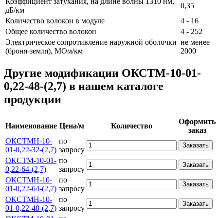
Коэффициент затухания, на длине волны 1310 нм,
0,35
дБ/км
Количество волокон в модуле
4 - 16
Общее количество волокон
4 - 252
Электрическое сопротивление наружной оболочки
не менее
(броня-земля), МОм/км
2000
Другие модификации ОКСТМ-10-01-
0,22-48-(2,7) в нашем каталоге
продукции
Оформить
Наименование
Цена/м
Количество
заказ
ОКСТМН-10-
по
Заказать
01-0,22-32-(2,7)
запросу
ОКСТМ-10-01-
по
Заказать
0,22-64-(2,7)
запросу
ОКСТМН-10-
по
Заказать
01-0,22-64-(2,7)
запросу
ОКСТМН-10-
по
Заказать
01-0,22-48-(2,7)
запросу