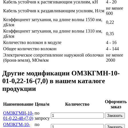
Кабель устойчив к растягивающим усилиям, кН
4 - 20
не менее
Кабель устойчив к раздавливающим усилиям, Н/см
600
Коэффициент затухания, на длине волны 1550 нм,
0,22
дБ/км
Коэффициент затухания, на длине волны 1310 нм,
0,35
дБ/км
Количество волокон в модуле
4 - 16
Общее количество волокон
4 - 144
Электрическое сопротивление наружной оболочки
не менее
(броня-земля), МОм/км
2000
Другие модификации ОМЗКГМН-10-
01-0,22-16-(7,0) в нашем каталоге
продукции
Оформить
Наименование
Цена/м
Количество
заказ
ОМЗКГМН-10-
по
Заказать
01-0,22-48-(7,0)
запросу
ОМЗКГМ-10-
по
Заказать