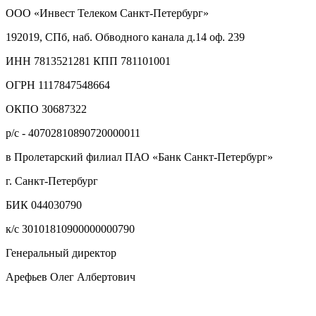
ООО «Инвест Телеком Санкт-Петербург»
192019, СПб, наб. Обводного канала д.14 оф. 239
ИНН 7813521281 КПП 781101001
ОГРН 1117847548664
ОКПО 30687322
р/с - 40702810890720000011
в Пролетарский филиал ПАО «Банк Санкт-Петербург»
г. Санкт-Петербург
БИК 044030790
к/с 30101810900000000790
Генеральный директор
Арефьев Олег Албертович