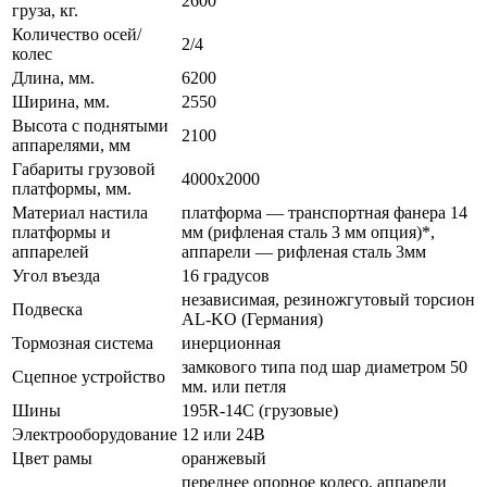
2600
груза, кг.
Количество осей/
2/4
колес
Длина, мм.
6200
Ширина, мм.
2550
Высота с поднятыми
2100
аппарелями, мм
Габариты грузовой
4000х2000
платформы, мм.
Материал настила
платформа — транспортная фанера 14
платформы и
мм (рифленая сталь 3 мм опция)*,
аппарелей
аппарели — рифленая сталь 3мм
Угол въезда
16 градусов
независимая, резиножгутовый торсион
Подвеска
AL-KO (Германия)
Тормозная система
инерционная
замкового типа под шар диаметром 50
Сцепное устройство
мм. или петля
Шины
195R-14С (грузовые)
Электрооборудование
12 или 24В
Цвет рамы
оранжевый
переднее опорное колесо, аппарели