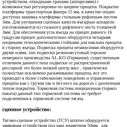
устройством, откидными трапами (аппарелями) с
возможностью регулировки по ширине прицепа. Покрытие
платформы транспортная фанера 15 мм, в качестве опции
доступна зашивка платформы стальным рифленым листом
3мм. Для улучшения сцепных качеств въездные аппарели
изготавливаются из стального рифленого листа толщиной
3мм. Для обеспечения угла въезда на прицеп равного 16
градусам прицеп дополнительно оборудуется четырьмя
опорными телескопическими стойками для наклона прицепа
в сторону въезда. Подвеска прицепа независимая оборудуется
двумя осями, тип подвески резиножгутовый торсион
немецкого производства AL-KO (Германия), существенным
отличием данного типа подвески от распространенной
рессорной это более низкий центр масс , практически
полностью исключено раскачивание прицепа, все это
приводит к более стабильному поведению и управлению
прицепа как с грузом так и без него на дорогах с различным
типом покрытия. Тормозная система инерционная (тормоз
наката) данный тип тормозной системы не требует
подключения к тормозной системе тягача.
сцепное устройство:
Тягово-сцепное устройство (ТСУ) штатно оборудуется
замковым устройством под шар диаметром 50мм, для