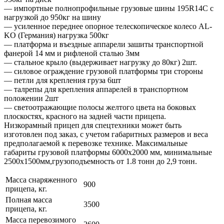
— импортные полнопрофильные грузовые шины 195R14C с
нагрузкой до 950кг на шину
— усиленное переднее опорное телескопическое колесо AL-
KO (Германия) нагрузка 500кг
— платформа и въездные аппарели зашиты транспортной
фанерой 14 мм и рифленой сталью 3мм
— стальное крыло (выдерживает нагрузку до 80кг) 2шт.
— силовое ограждение грузовой платформы три стороны
— петли для крепления груза 6шт
— талрепы для крепления аппарелей в транспортном
положении 2шт
— светоотражающие полосы желтого цвета на боковых
плоскостях, красного на задней части прицепа.
Низкорамный прицеп для спецтехники может быть
изготовлен под заказ, с учетом габаритных размеров и веса
предполагаемой к перевозке технике. Максимальные
габариты грузовой платформы 6000х2000 мм, минимальные
2500х1500мм,грузоподъемность от 1.8 тонн до 2,9 тонн.
Масса снаряженного
900
прицепа, кг.
Полная масса
3500
прицепа, кг.
Масса перевозимого