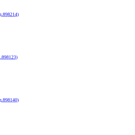
д.898214)
.898123)
д.898140)