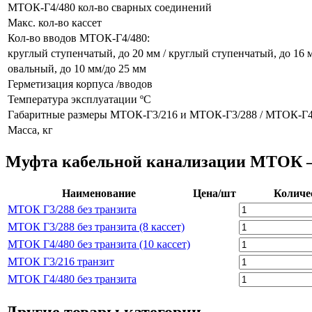
МТОК-Г4/480 кол-во сварных соединений
Макс. кол-во кассет
Кол-во вводов МТОК-Г4/480:
круглый ступенчатый, до 20 мм / круглый ступенчатый, до 16 
овальный, до 10 мм/до 25 мм
Герметизация корпуса /вводов
Температура эксплуатации ºС
Габаритные размеры МТОК-Г3/216 и МТОК-Г3/288 / МТОК-Г4/4
Масса, кг
Муфта кабельной канализации МТОК
Наименование
Цена/шт
Количе
МТОК Г3/288 без транзита
МТОК Г3/288 без транзита (8 кассет)
МТОК Г4/480 без транзита (10 кассет)
МТОК Г3/216 транзит
МТОК Г4/480 без транзита
Другие товары категории