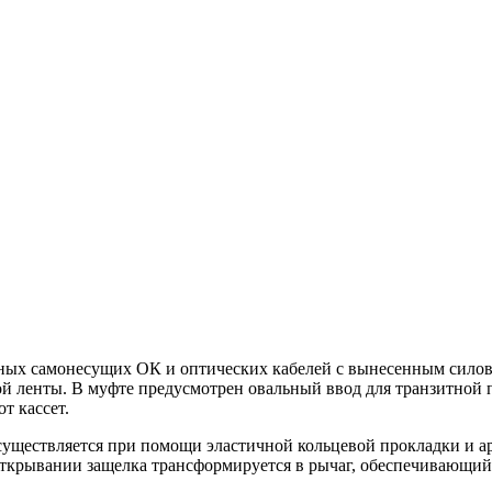
ых самонесущих ОК и оптических кабелей с вынесенным силовы
ой ленты. В муфте предусмотрен овальный ввод для транзитной 
т кассет.
существляется при помощи эластичной кольцевой прокладки и а
открывании защелка трансформируется в рычаг, обеспечивающий 