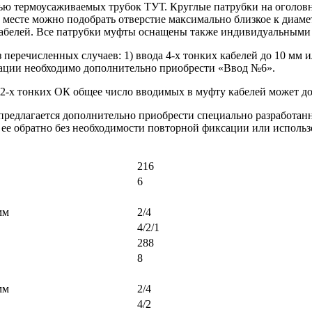
щью термоусаживаемых трубок ТУТ. Круглые патрубки на оголо
 месте можно подобрать отверстие максимально близкое к диаме
кабелей. Все патрубки муфты оснащены также индивидуальными
еречисленных случаев: 1) ввода 4-х тонких кабелей до 10 мм ил
изации необходимо дополнительно приобрести «Ввод №6».
 2-х тонких ОК общее число вводимых в муфту кабелей может до
 предлагается дополнительно приобрести специально разработа
 ее обратно без необходимости повторной фиксации или исполь
216
6
мм
2/4
4/2/1
288
8
мм
2/4
4/2