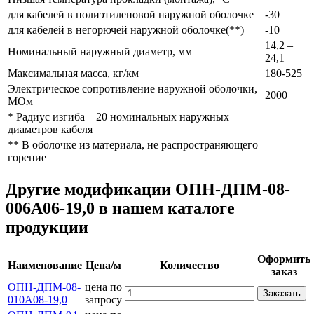
для кабелей в полиэтиленовой наружной оболочке
-30
для кабелей в негорючей наружной оболочке(**)
-10
14,2 –
Номинальный наружный диаметр, мм
24,1
Максимальная масса, кг/км
180-525
Электрическое сопротивление наружной оболочки,
2000
МОм
* Радиус изгиба – 20 номинальных наружных
диаметров кабеля
** В оболочке из материала, не распространяющего
горение
Другие модификации ОПН-ДПМ-08-
006А06-19,0 в нашем каталоге
продукции
Оформить
Наименование
Цена/м
Количество
заказ
ОПН-ДПМ-08-
цена по
Заказать
010А08-19,0
запросу