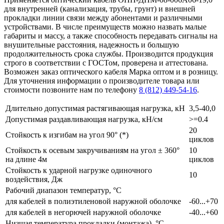
для внутренней (канализация, трубы, грунт) и внешней
прокладки линии связи между абонентами и различными
устройствами. В числе преимуществ можно назвать малые
габариты и массу, а также способность передавать сигналы на
внушительные расстояния, надежность и большую
продолжительность срока службы. Производится продукция
строго в соответствии с ГОСТом, проверена и аттестована.
Возможен заказ оптического кабеля Марка оптом и в розницу.
Для уточнения информации о производителе товара или
стоимости позвоните нам по телефону
8 (812) 449-54-16
.
Длительно допустимая растягивающая нагрузка, кН
3,5-40,0
Допустимая раздавливающая нагрузка, кН/см
>=0.4
20
Стойкость к изгибам на угол 90° (*)
циклов
Стойкость к осевым закручиваниям на угол ± 360°
10
на длине 4м
циклов
Стойкость к ударной нагрузке одиночного
10
воздействия, Дж
Рабочий диапазон температур, °С
для кабелей в полиэтиленовой наружной оболочке
-60...+70
для кабелей в негорючей наружной оболочке
-40...+60
Низшая температура прокладки (монтажа), °С