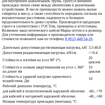
для внутренней (канализация, трубы, грунт) и внешней
прокладки линии связи между абонентами и различными
устройствами. В числе преимуществ можно назвать малые
габариты и массу, а также способность передавать сигналы на
внушительные расстояния, надежность и большую
продолжительность срока службы. Производится продукция
строго в соответствии с ГОСТом, проверена и аттестована.
Возможен заказ оптического кабеля Марка оптом и в розницу.
Для уточнения информации о производителе товара или
стоимости позвоните нам по телефону
8 (812) 449-54-16
.
Длительно допустимая растягивающая нагрузка, кН
3,5-40,0
Допустимая раздавливающая нагрузка, кН/см
>=0.4
20
Стойкость к изгибам на угол 90° (*)
циклов
Стойкость к осевым закручиваниям на угол ± 360°
10
на длине 4м
циклов
Стойкость к ударной нагрузке одиночного
10
воздействия, Дж
Рабочий диапазон температур, °С
для кабелей в полиэтиленовой наружной оболочке
-60...+70
для кабелей в негорючей наружной оболочке
-40...+60
Низшая температура прокладки (монтажа), °С