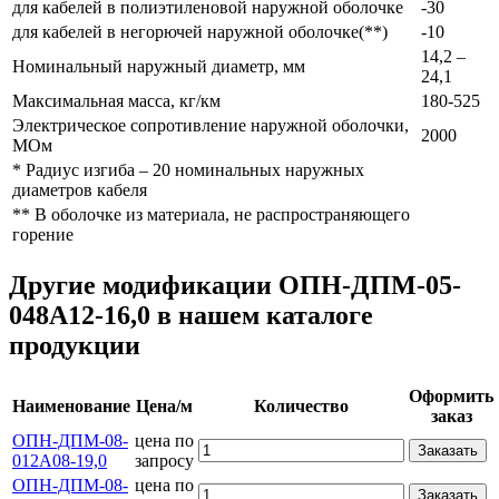
для кабелей в полиэтиленовой наружной оболочке
-30
для кабелей в негорючей наружной оболочке(**)
-10
14,2 –
Номинальный наружный диаметр, мм
24,1
Максимальная масса, кг/км
180-525
Электрическое сопротивление наружной оболочки,
2000
МОм
* Радиус изгиба – 20 номинальных наружных
диаметров кабеля
** В оболочке из материала, не распространяющего
горение
Другие модификации ОПН-ДПМ-05-
048А12-16,0 в нашем каталоге
продукции
Оформить
Наименование
Цена/м
Количество
заказ
ОПН-ДПМ-08-
цена по
Заказать
012А08-19,0
запросу
ОПН-ДПМ-08-
цена по
Заказать