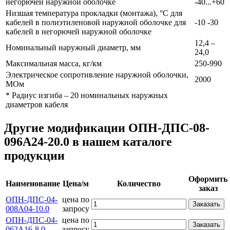
негорючей наружной оболочке
-40...+60
Низшая температура прокладки (монтажа), °С для
кабелей в полиэтиленовой наружной оболочке для
-10 -30
кабелей в негорючей наружной оболочке
12,4 –
Номинальный наружный диаметр, мм
24,0
Максимальная масса, кг/км
250-990
Электрическое сопротивление наружной оболочки,
2000
МОм
* Радиус изгиба – 20 номинальных наружных
диаметров кабеля
Другие модификации ОПН-ДПС-08-
096А24-20.0 в нашем каталоге
продукции
Оформить
Наименование
Цена/м
Количество
заказ
ОПН-ДПС-04-
цена по
Заказать
008А04-10.0
запросу
ОПН-ДПС-04-
цена по
Заказать
062А16-8.0
запросу