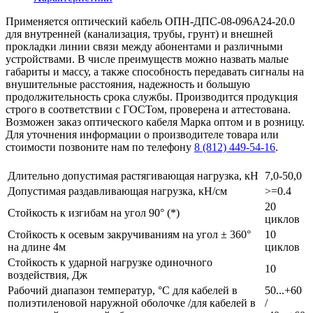
Применяется оптический кабель ОПН-ДПС-08-096А24-20.0
для внутренней (канализация, трубы, грунт) и внешней
прокладки линии связи между абонентами и различными
устройствами. В числе преимуществ можно назвать малые
габариты и массу, а также способность передавать сигналы на
внушительные расстояния, надежность и большую
продолжительность срока службы. Производится продукция
строго в соответствии с ГОСТом, проверена и аттестована.
Возможен заказ оптического кабеля Марка оптом и в розницу.
Для уточнения информации о производителе товара или
стоимости позвоните нам по телефону
8 (812) 449-54-16
.
Длительно допустимая растягивающая нагрузка, кН
7,0-50,0
Допустимая раздавливающая нагрузка, кН/см
>=0.4
20
Стойкость к изгибам на угол 90° (*)
циклов
Стойкость к осевым закручиваниям на угол ± 360°
10
на длине 4м
циклов
Стойкость к ударной нагрузке одиночного
10
воздействия, Дж
Рабочий диапазон температур, °С для кабелей в
50...+60
полиэтиленовой наружной оболочке /для кабелей в
/