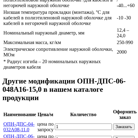
негорючей наружной оболочке
-40...+60
Низшая температура прокладки (монтажа), °С для
кабелей в полиэтиленовой наружной оболочке для
-10 -30
кабелей в негорючей наружной оболочке
12,4 –
Номинальный наружный диаметр, мм
24,0
Максимальная масса, кг/км
250-990
Электрическое сопротивление наружной оболочки,
2000
МОм
* Радиус изгиба – 20 номинальных наружных
диаметров кабеля
Другие модификации ОПН-ДПС-06-
048А16-15,0 в нашем каталоге
продукции
Оформить
Наименование
Цена/м
Количество
заказ
ОПН-ДПС-04-
цена по
Заказать
032А08-11.0
запросу
ОПН-ДПС-06-
цена по