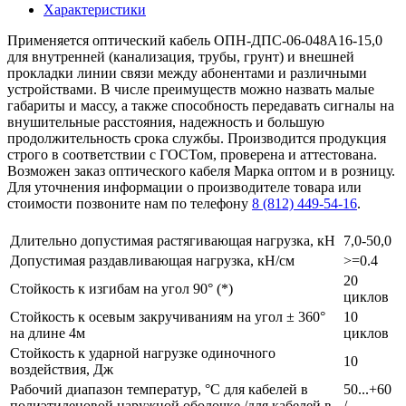
Характеристики
Применяется оптический кабель ОПН-ДПС-06-048А16-15,0
для внутренней (канализация, трубы, грунт) и внешней
прокладки линии связи между абонентами и различными
устройствами. В числе преимуществ можно назвать малые
габариты и массу, а также способность передавать сигналы на
внушительные расстояния, надежность и большую
продолжительность срока службы. Производится продукция
строго в соответствии с ГОСТом, проверена и аттестована.
Возможен заказ оптического кабеля Марка оптом и в розницу.
Для уточнения информации о производителе товара или
стоимости позвоните нам по телефону
8 (812) 449-54-16
.
Длительно допустимая растягивающая нагрузка, кН
7,0-50,0
Допустимая раздавливающая нагрузка, кН/см
>=0.4
20
Стойкость к изгибам на угол 90° (*)
циклов
Стойкость к осевым закручиваниям на угол ± 360°
10
на длине 4м
циклов
Стойкость к ударной нагрузке одиночного
10
воздействия, Дж
Рабочий диапазон температур, °С для кабелей в
50...+60
полиэтиленовой наружной оболочке /для кабелей в
/