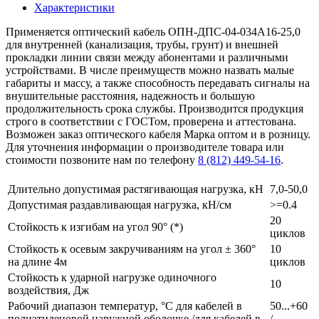
Характеристики
Применяется оптический кабель ОПН-ДПС-04-034А16-25,0
для внутренней (канализация, трубы, грунт) и внешней
прокладки линии связи между абонентами и различными
устройствами. В числе преимуществ можно назвать малые
габариты и массу, а также способность передавать сигналы на
внушительные расстояния, надежность и большую
продолжительность срока службы. Производится продукция
строго в соответствии с ГОСТом, проверена и аттестована.
Возможен заказ оптического кабеля Марка оптом и в розницу.
Для уточнения информации о производителе товара или
стоимости позвоните нам по телефону
8 (812) 449-54-16
.
Длительно допустимая растягивающая нагрузка, кН
7,0-50,0
Допустимая раздавливающая нагрузка, кН/см
>=0.4
20
Стойкость к изгибам на угол 90° (*)
циклов
Стойкость к осевым закручиваниям на угол ± 360°
10
на длине 4м
циклов
Стойкость к ударной нагрузке одиночного
10
воздействия, Дж
Рабочий диапазон температур, °С для кабелей в
50...+60
полиэтиленовой наружной оболочке /для кабелей в
/