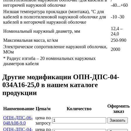
негорючей наружной оболочке
-40...+60
Низшая температура прокладки (монтажа), °С для
кабелей в полиэтиленовой наружной оболочке для
-10 -30
кабелей в негорючей наружной оболочке
12,4 –
Номинальный наружный диаметр, мм
24,0
Максимальная масса, кг/км
250-990
Электрическое сопротивление наружной оболочки,
2000
МОм
* Радиус изгиба – 20 номинальных наружных
диаметров кабеля
Другие модификации ОПН-ДПС-04-
034А16-25,0 в нашем каталоге
продукции
Оформить
Наименование
Цена/м
Количество
заказ
ОПН-ДПС-06-
цена по
Заказать
048А08-9.0
запросу
ОПН-ДПС-04-
цена по