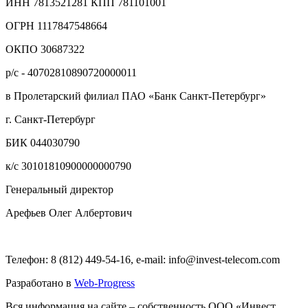
ИНН 7813521281 КПП 781101001
ОГРН 1117847548664
ОКПО 30687322
р/с - 40702810890720000011
в Пролетарский филиал ПАО «Банк Санкт-Петербург»
г. Санкт-Петербург
БИК 044030790
к/с 30101810900000000790
Генеральный директор
Арефьев Олег Албертович
Телефон: 8 (812) 449-54-16, e-mail: info@invest-telecom.com
Разработано в
Web-Progress
Вся информация на сайте – собственность ООО «Инвест