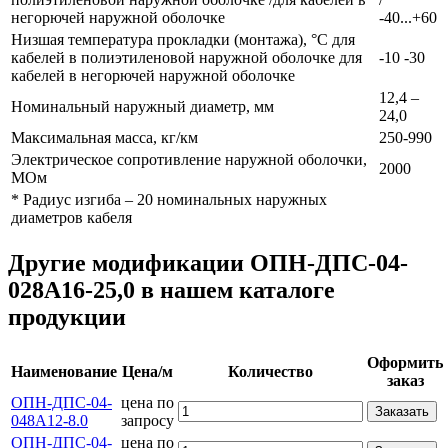
негорючей наружной оболочке
-40...+60
Низшая температура прокладки (монтажа), °С для
кабелей в полиэтиленовой наружной оболочке для
-10 -30
кабелей в негорючей наружной оболочке
12,4 –
Номинальный наружный диаметр, мм
24,0
Максимальная масса, кг/км
250-990
Электрическое сопротивление наружной оболочки,
2000
МОм
* Радиус изгиба – 20 номинальных наружных
диаметров кабеля
Другие модификации ОПН-ДПС-04-
028А16-25,0 в нашем каталоге
продукции
Оформить
Наименование
Цена/м
Количество
заказ
ОПН-ДПС-04-
цена по
Заказать
048А12-8.0
запросу
ОПН-ДПС-04-
цена по