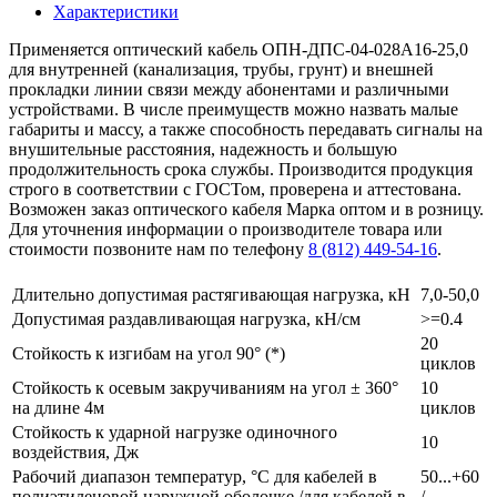
Характеристики
Применяется оптический кабель ОПН-ДПС-04-028А16-25,0
для внутренней (канализация, трубы, грунт) и внешней
прокладки линии связи между абонентами и различными
устройствами. В числе преимуществ можно назвать малые
габариты и массу, а также способность передавать сигналы на
внушительные расстояния, надежность и большую
продолжительность срока службы. Производится продукция
строго в соответствии с ГОСТом, проверена и аттестована.
Возможен заказ оптического кабеля Марка оптом и в розницу.
Для уточнения информации о производителе товара или
стоимости позвоните нам по телефону
8 (812) 449-54-16
.
Длительно допустимая растягивающая нагрузка, кН
7,0-50,0
Допустимая раздавливающая нагрузка, кН/см
>=0.4
20
Стойкость к изгибам на угол 90° (*)
циклов
Стойкость к осевым закручиваниям на угол ± 360°
10
на длине 4м
циклов
Стойкость к ударной нагрузке одиночного
10
воздействия, Дж
Рабочий диапазон температур, °С для кабелей в
50...+60
полиэтиленовой наружной оболочке /для кабелей в
/