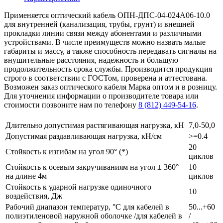
Применяется оптический кабель ОПН-ДПС-04-024А06-10.0
для внутренней (канализация, трубы, грунт) и внешней
прокладки линии связи между абонентами и различными
устройствами. В числе преимуществ можно назвать малые
габариты и массу, а также способность передавать сигналы на
внушительные расстояния, надежность и большую
продолжительность срока службы. Производится продукция
строго в соответствии с ГОСТом, проверена и аттестована.
Возможен заказ оптического кабеля Марка оптом и в розницу.
Для уточнения информации о производителе товара или
стоимости позвоните нам по телефону
8 (812) 449-54-16
.
Длительно допустимая растягивающая нагрузка, кН
7,0-50,0
Допустимая раздавливающая нагрузка, кН/см
>=0.4
20
Стойкость к изгибам на угол 90° (*)
циклов
Стойкость к осевым закручиваниям на угол ± 360°
10
на длине 4м
циклов
Стойкость к ударной нагрузке одиночного
10
воздействия, Дж
Рабочий диапазон температур, °С для кабелей в
50...+60
полиэтиленовой наружной оболочке /для кабелей в
/