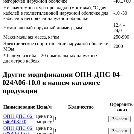
негорючей наружной оболочке
-40...+60
Низшая температура прокладки (монтажа), °С для
кабелей в полиэтиленовой наружной оболочке для
-10 -30
кабелей в негорючей наружной оболочке
12,4 –
Номинальный наружный диаметр, мм
24,0
Максимальная масса, кг/км
250-990
Электрическое сопротивление наружной оболочки,
2000
МОм
* Радиус изгиба – 20 номинальных наружных
диаметров кабеля
Другие модификации ОПН-ДПС-04-
024А06-10.0 в нашем каталоге
продукции
Оформить
Наименование
Цена/м
Количество
заказ
ОПН-ДПС-06-
цена по
Заказать
046А08-9.0
запросу
ОПН-ДПС-06-
цена по
Заказать
038А16-15,0
запросу