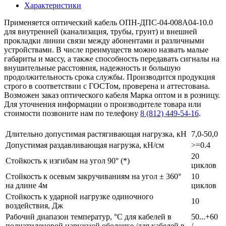
Характеристики
Применяется оптический кабель ОПН-ДПС-04-008А04-10.0
для внутренней (канализация, трубы, грунт) и внешней
прокладки линии связи между абонентами и различными
устройствами. В числе преимуществ можно назвать малые
габариты и массу, а также способность передавать сигналы на
внушительные расстояния, надежность и большую
продолжительность срока службы. Производится продукция
строго в соответствии с ГОСТом, проверена и аттестована.
Возможен заказ оптического кабеля Марка оптом и в розницу.
Для уточнения информации о производителе товара или
стоимости позвоните нам по телефону
8 (812) 449-54-16
.
Длительно допустимая растягивающая нагрузка, кН
7,0-50,0
Допустимая раздавливающая нагрузка, кН/см
>=0.4
20
Стойкость к изгибам на угол 90° (*)
циклов
Стойкость к осевым закручиваниям на угол ± 360°
10
на длине 4м
циклов
Стойкость к ударной нагрузке одиночного
10
воздействия, Дж
Рабочий диапазон температур, °С для кабелей в
50...+60
полиэтиленовой наружной оболочке /для кабелей в
/