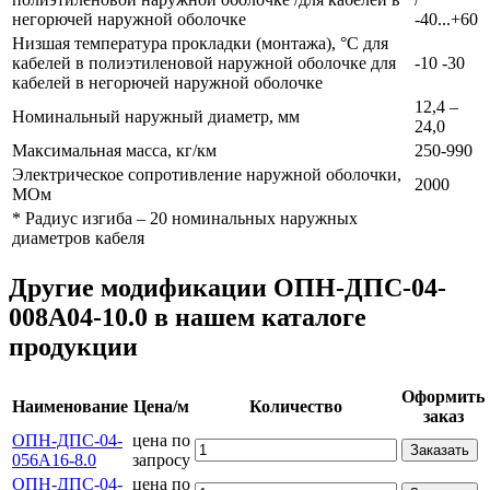
негорючей наружной оболочке
-40...+60
Низшая температура прокладки (монтажа), °С для
кабелей в полиэтиленовой наружной оболочке для
-10 -30
кабелей в негорючей наружной оболочке
12,4 –
Номинальный наружный диаметр, мм
24,0
Максимальная масса, кг/км
250-990
Электрическое сопротивление наружной оболочки,
2000
МОм
* Радиус изгиба – 20 номинальных наружных
диаметров кабеля
Другие модификации ОПН-ДПС-04-
008А04-10.0 в нашем каталоге
продукции
Оформить
Наименование
Цена/м
Количество
заказ
ОПН-ДПС-04-
цена по
Заказать
056А16-8.0
запросу
ОПН-ДПС-04-
цена по