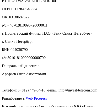
ИНН 7813521281 КПП 781101001
ОГРН 1117847548664
ОКПО 30687322
р/с - 40702810890720000011
в Пролетарский филиал ПАО «Банк Санкт-Петербург»
г. Санкт-Петербург
БИК 044030790
к/с 30101810900000000790
Генеральный директор
Арефьев Олег Албертович
Телефон: 8 (812) 449-54-16, e-mail: info@invest-telecom.com
Разработано в
Web-Progress
Вся информация на сайте – собственность ООО «Инвест