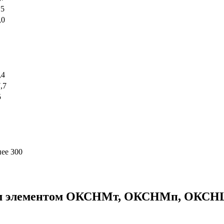
15
,0
,4
7,7
5
нее 300
вым элементом ОКСНМт, ОКСНМп, ОК