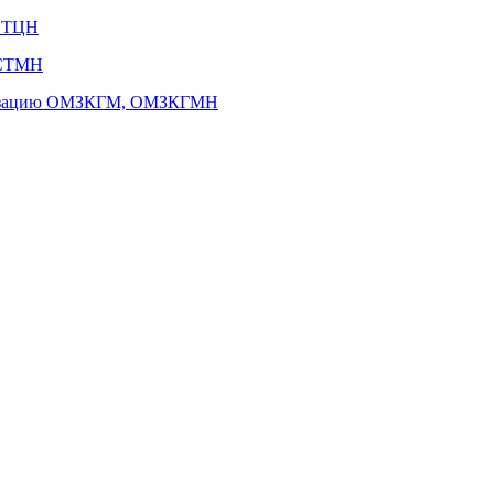
КСТЦН
КСТМН
нализацию ОМЗКГМ, ОМЗКГМН